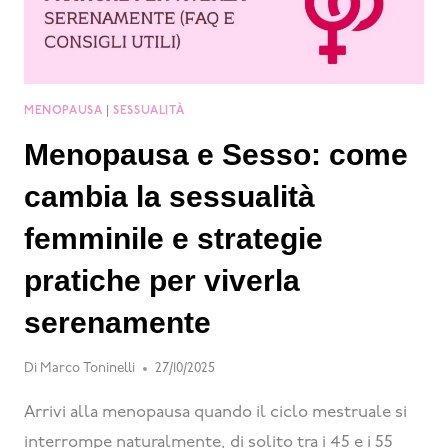
MENOPAUSA
|
SESSUALITÀ
Menopausa e Sesso: come
cambia la sessualità
femminile e strategie
pratiche per viverla
serenamente
Di
Marco Toninelli
27/10/2025
Arrivi alla menopausa quando il ciclo mestruale si
interrompe naturalmente, di solito tra i 45 e i 55