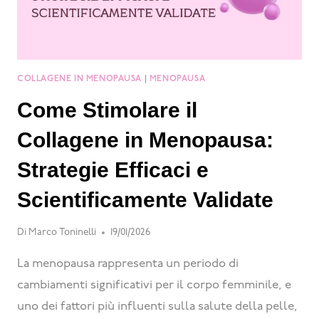
COLLAGENE IN MENOPAUSA
|
MENOPAUSA
Come Stimolare il
Collagene in Menopausa:
Strategie Efficaci e
Scientificamente Validate
Di
Marco Toninelli
19/01/2026
La menopausa rappresenta un periodo di
cambiamenti significativi per il corpo femminile, e
uno dei fattori più influenti sulla salute della pelle,