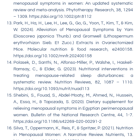
menopausal symptoms in women: An updated systematic
review and meta‐analysis. Phytotherapy Research, 38, 1294
– 1309. https://doi.org/10.1002/ptr.8112
Park, H., Ha, H., Lee, H., Lee, G., Go, G., Yoon, T., Kim, T., & Kim,
W. (2024). Alleviation of Menopausal Symptoms by Yam
(Dioscorea japonica Thunb.) and Gromwell (Lithospermum
erythrorhizon Sieb. Et Zucc.) Extracts in Ovariectomized
Mice. Molecular nutrition & food research, e2400158.
https://doi.org/10.1002/mnfr.202400158
Polasek, D., Santhi, N., Alfonso-Miller, P., Walshe, I., Haskell-
Ramsay, C., & Elder, G. (2023). Nutritional interventions in
treating menopause-related sleep disturbances: a
systematic review. Nutrition Reviews, 82, 1087 – 1110.
https://doi.org/10.1093/nutrit/nuad113
Shebini, S., Fouad, S., Abdel-Moaty, M., Ahmed, N., Hussein,
A., Essa, H., & Tapozada, S. (2020). Dietary supplement for
relieving menopausal symptoms in Egyptian perimenopausal
women. Bulletin of the National Research Centre, 44, 1-7.
https://doi.org/10.1186/s42269-020-00291-2
Silva, T., Oppermann, K., Reis, F., & Spritzer, P. (2021). Nutrition
in Menopausal Women: A Narrative Review. Nutrients, 13.