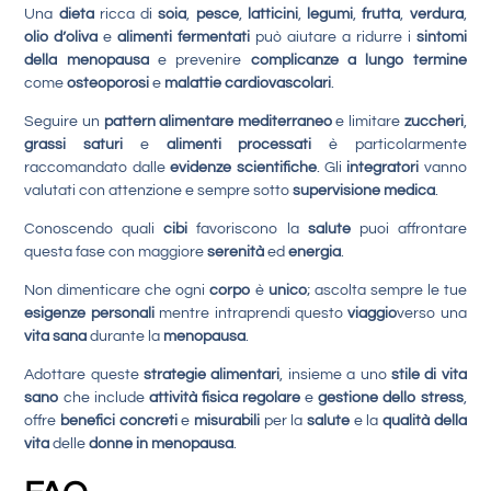
Una
dieta
ricca di
soia
,
pesce
,
latticini
,
legumi
,
frutta
,
verdura
,
olio d’oliva
e
alimenti fermentati
può aiutare a ridurre i
sintomi
della menopausa
e prevenire
complicanze a lungo termine
come
osteoporosi
e
malattie cardiovascolari
.
Seguire un
pattern alimentare mediterraneo
e limitare
zuccheri
,
grassi saturi
e
alimenti processati
è particolarmente
raccomandato dalle
evidenze scientifiche
. Gli
integratori
vanno
valutati con attenzione e sempre sotto
supervisione medica
.
Conoscendo quali
cibi
favoriscono la
salute
puoi affrontare
questa fase con maggiore
serenità
ed
energia
.
Non dimenticare che ogni
corpo
è
unico
; ascolta sempre le tue
esigenze personali
mentre intraprendi questo
viaggio
verso una
vita sana
durante la
menopausa
.
Adottare queste
strategie alimentari
, insieme a uno
stile di vita
sano
che include
attività fisica regolare
e
gestione dello stress
,
offre
benefici concreti
e
misurabili
per la
salute
e la
qualità della
vita
delle
donne in menopausa
.