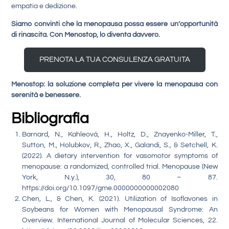
empatia e dedizione.
Siamo convinti che la menopausa possa essere un’opportunità
di rinascita. Con Menostop, lo diventa davvero.
PRENOTA LA TUA CONSULENZA GRATUITA
Menostop: la soluzione completa per vivere la menopausa con
serenità e benessere.
Bibliografia
Barnard, N., Kahleová, H., Holtz, D., Znayenko-Miller, T.,
Sutton, M., Holubkov, R., Zhao, X., Galandi, S., & Setchell, K.
(2022). A dietary intervention for vasomotor symptoms of
menopause: a randomized, controlled trial. Menopause (New
York, N.y.), 30, 80 – 87.
https://doi.org/10.1097/gme.0000000000002080
Chen, L., & Chen, K. (2021). Utilization of Isoflavones in
Soybeans for Women with Menopausal Syndrome: An
Overview. International Journal of Molecular Sciences, 22.