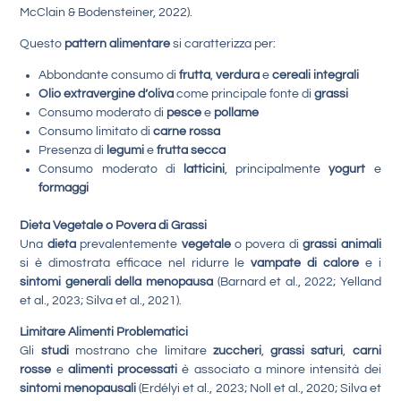
McClain & Bodensteiner, 2022).
Questo
pattern alimentare
si caratterizza per:
Abbondante consumo di
frutta
,
verdura
e
cereali integrali
Olio extravergine d’oliva
come principale fonte di
grassi
Consumo moderato di
pesce
e
pollame
Consumo limitato di
carne rossa
Presenza di
legumi
e
frutta secca
Consumo moderato di
latticini
, principalmente
yogurt
e
formaggi
Dieta Vegetale o Povera di Grassi
Una
dieta
prevalentemente
vegetale
o povera di
grassi animali
si è dimostrata efficace nel ridurre le
vampate di calore
e i
sintomi generali della menopausa
(Barnard et al., 2022; Yelland
et al., 2023; Silva et al., 2021).
Limitare Alimenti Problematici
Gli
studi
mostrano che limitare
zuccheri
,
grassi saturi
,
carni
rosse
e
alimenti processati
è associato a minore intensità dei
sintomi menopausali
(Erdélyi et al., 2023; Noll et al., 2020; Silva et