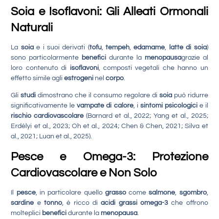
Soia e Isoflavoni: Gli Alleati Ormonali
Naturali
La
soia
e i suoi derivati (
tofu
,
tempeh
,
edamame
,
latte di soia
)
sono particolarmente
benefici
durante la
menopausa
grazie al
loro contenuto di
isoflavoni
, composti vegetali che hanno un
effetto simile agli
estrogeni
nel
corpo
.
Gli
studi
dimostrano che il consumo regolare di
soia
può ridurre
significativamente le
vampate di calore
, i
sintomi psicologici
e il
rischio cardiovascolare
(Barnard et al., 2022; Yang et al., 2025;
Erdélyi et al., 2023; Oh et al., 2024; Chen & Chen, 2021; Silva et
al., 2021; Luan et al., 2025).
Pesce e Omega-3: Protezione
Cardiovascolare e Non Solo
Il
pesce
, in particolare quello
grasso
come
salmone
,
sgombro
,
sardine
e
tonno
, è ricco di
acidi grassi omega-3
che offrono
molteplici
benefici
durante la
menopausa
.