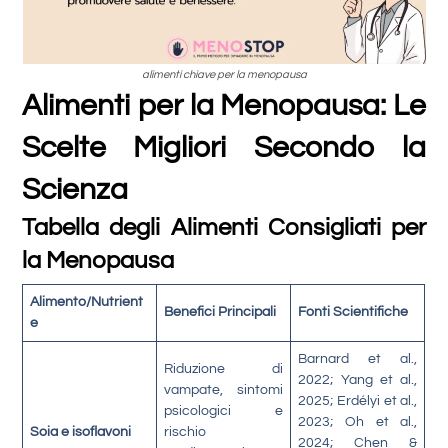
alimenti chiave per la menopausa
Alimenti per la Menopausa: Le
Scelte Migliori Secondo la
Scienza
Tabella degli Alimenti Consigliati per
la Menopausa
Alimento/Nutrient
Benefici Principali
Fonti Scientifiche
e
Barnard et al.,
Riduzione di
2022; Yang et al.,
vampate, sintomi
2025; Erdélyi et al.,
psicologici e
2023; Oh et al.,
Soia e isoflavoni
rischio
2024; Chen &