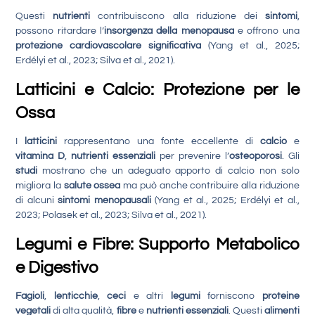
Questi
nutrienti
contribuiscono alla riduzione dei
sintomi
,
possono ritardare l’
insorgenza della menopausa
e offrono una
protezione cardiovascolare significativa
(Yang et al., 2025;
Erdélyi et al., 2023; Silva et al., 2021).
Latticini e Calcio: Protezione per le
Ossa
I
latticini
rappresentano una fonte eccellente di
calcio
e
vitamina D
,
nutrienti essenziali
per prevenire l’
osteoporosi
. Gli
studi
mostrano che un adeguato apporto di calcio non solo
migliora la
salute ossea
ma può anche contribuire alla riduzione
di alcuni
sintomi menopausali
(Yang et al., 2025; Erdélyi et al.,
2023; Polasek et al., 2023; Silva et al., 2021).
Legumi e Fibre: Supporto Metabolico
e Digestivo
Fagioli
,
lenticchie
,
ceci
e altri
legumi
forniscono
proteine
vegetali
di alta qualità,
fibre
e
nutrienti essenziali
. Questi
alimenti