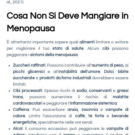
al., 2021).
Cosa Non Si Deve Mangiare in
Menopausa
È altrettanto importante sapere quali
alimenti
limitare o evitare
per migliorare il tuo
stato di salute
. Alcuni
cibi
possono
peggiorare i
sintomi della menopausa
:
Zuccheri raffinati
: Possono contribuire all’
aumento di peso
, ai
picchi glicemici
e all’
instabilità dell’umore
.
Dolci
,
bibite
zuccherate
e
prodotti da forno industriali
dovrebbero essere
limitati.
Cibi processati
: Spesso ricchi di
sodio
,
conservanti
e
grassi
trans
, possono aumentare il rischio di
malattie
cardiovascolari
e peggiorare l’
infiammazione sistemica
.
Caffeina
: Può esacerbare
ansia
,
insonnia
e
vampate di
calore
. Limita l’assunzione di
caffè
,
tè forte
e
bevande
energetiche
, specialmente nelle ore serali.
Alcol
: Il consumo eccessivo può peggiorare le
vampate di
calore
, interferire con il
sonno
e aumentare il rischio di