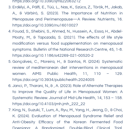
https://doi.org/10.3390/ijms22063212
Erdélyi, A., Pálfi, E., Tűű, L., Nas, K., Szűcs, Z., Török, M., Jakab,
A., & Várbíró, S. (2023). The Importance of Nutrition in
Menopause and Perimenopause—A Review. Nutrients, 16.
https://doi.org/10.3390/nu16010027
Fouad, S., Shebini, S., Ahmed, N., Hussein, A., Essa, H., Abdel-
Moaty, M., & Tapozada, S. (2021). The effects of life style
modification versus food supplementation on menopausal
symptoms. Bulletin of the National Research Centre, 45, 1-8.
https://doi.org/10.1186/s42269-021-00520-2
Gonçalves, C., Moreira, H., & Santos, R. (2024). Systematic
review of mediterranean diet interventions in menopausal
women. AIMS Public Health, 11, 110 – 129.
https://doi.org/10.3934/publichealth.2024005
Janci, P., Tharani, N., & , A. (2023). Role of Alternate Therapies
to Improve the Quality of Life in Menopausal Women: A
Systematic Review. Journal of Mid-Life Health, 14, 153 – 158.
https://doi.org/10.4103/jmh.jmh_222_22
King, N., Suzuki, T., Lum, A., Ryu, M., Yang, H., Jeong, D., & Choi,
K. (2024). Evaluation of Menopausal Syndrome Relief and
Anti-Obesity Efficacy of the Korean Fermented Food
Doenjang: A Randomized, Double-Blind Clinical Trial.