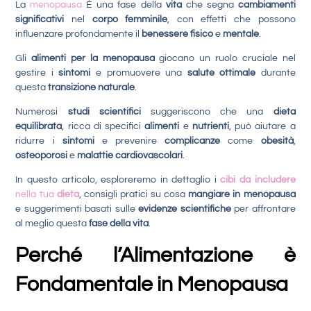
La
menopausa
È una fase della
vita
che segna
cambiamenti
significativi
nel
corpo femminile
, con effetti che possono
influenzare profondamente il
benessere fisico
e
mentale
.
Gli
alimenti per la menopausa
giocano un ruolo cruciale nel
gestire i
sintomi
e promuovere una
salute ottimale
durante
questa
transizione naturale
.
Numerosi
studi scientifici
suggeriscono che una
dieta
equilibrata
, ricca di specifici
alimenti
e
nutrienti
, può aiutare a
ridurre i
sintomi
e prevenire
complicanze
come
obesità
,
osteoporosi
e
malattie cardiovascolari
.
In questo articolo, esploreremo in dettaglio i
cibi da includere
nella tua
dieta
, consigli pratici su cosa
mangiare in menopausa
e suggerimenti basati sulle
evidenze scientifiche
per affrontare
al meglio questa
fase della vita
.
Perché l’Alimentazione è
Fondamentale in Menopausa