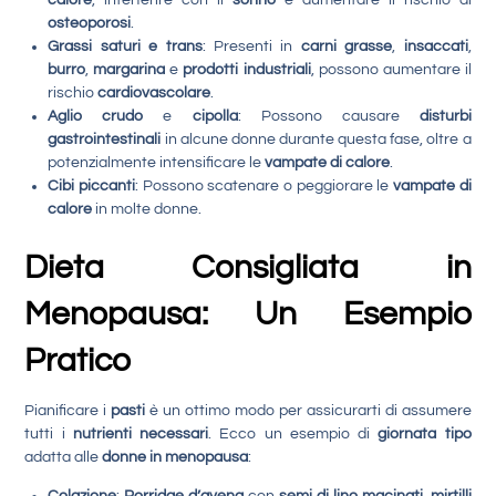
osteoporosi
.
Grassi saturi e trans
: Presenti in
carni grasse
,
insaccati
,
burro
,
margarina
e
prodotti industriali
, possono aumentare il
rischio
cardiovascolare
.
Aglio crudo
e
cipolla
: Possono causare
disturbi
gastrointestinali
in alcune donne durante questa fase, oltre a
potenzialmente intensificare le
vampate di calore
.
Cibi piccanti
: Possono scatenare o peggiorare le
vampate di
calore
in molte donne.
Dieta Consigliata in
Menopausa: Un Esempio
Pratico
Pianificare i
pasti
è un ottimo modo per assicurarti di assumere
tutti i
nutrienti necessari
. Ecco un esempio di
giornata tipo
adatta alle
donne in menopausa
:
Colazione
:
Porridge d’avena
con
semi di lino macinati
,
mirtilli