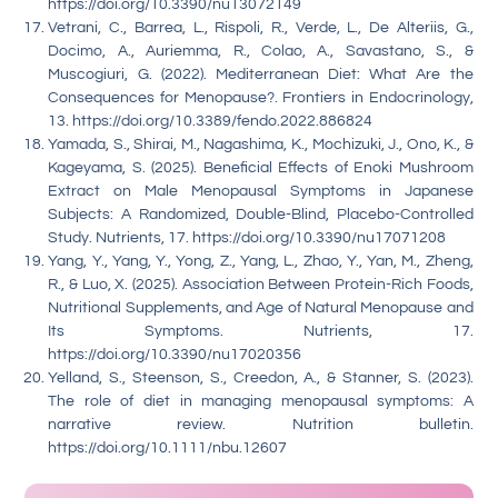
https://doi.org/10.3390/nu13072149
Vetrani, C., Barrea, L., Rispoli, R., Verde, L., De Alteriis, G.,
Docimo, A., Auriemma, R., Colao, A., Savastano, S., &
Muscogiuri, G. (2022). Mediterranean Diet: What Are the
Consequences for Menopause?. Frontiers in Endocrinology,
13. https://doi.org/10.3389/fendo.2022.886824
Yamada, S., Shirai, M., Nagashima, K., Mochizuki, J., Ono, K., &
Kageyama, S. (2025). Beneficial Effects of Enoki Mushroom
Extract on Male Menopausal Symptoms in Japanese
Subjects: A Randomized, Double-Blind, Placebo-Controlled
Study. Nutrients, 17. https://doi.org/10.3390/nu17071208
Yang, Y., Yang, Y., Yong, Z., Yang, L., Zhao, Y., Yan, M., Zheng,
R., & Luo, X. (2025). Association Between Protein-Rich Foods,
Nutritional Supplements, and Age of Natural Menopause and
Its Symptoms. Nutrients, 17.
https://doi.org/10.3390/nu17020356
Yelland, S., Steenson, S., Creedon, A., & Stanner, S. (2023).
The role of diet in managing menopausal symptoms: A
narrative review. Nutrition bulletin.
https://doi.org/10.1111/nbu.12607