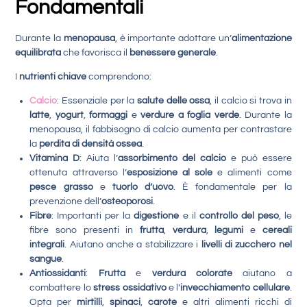
Fondamentali
Durante la
menopausa
, è importante adottare un’
alimentazione
equilibrata
che favorisca il
benessere generale
.
I
nutrienti chiave
comprendono:
Calcio
: Essenziale per la
salute delle ossa
, il calcio si trova in
latte
,
yogurt
,
formaggi
e
verdure a foglia verde
. Durante la
menopausa, il fabbisogno di calcio aumenta per contrastare
la
perdita di densità ossea
.
Vitamina D
: Aiuta l’
assorbimento del calcio
e può essere
ottenuta attraverso l’
esposizione al sole
e alimenti come
pesce grasso
e
tuorlo d’uovo
. È fondamentale per la
prevenzione dell’
osteoporosi
.
Fibre
: Importanti per la
digestione
e il
controllo del peso
, le
fibre sono presenti in
frutta
,
verdura
,
legumi
e
cereali
integrali
. Aiutano anche a stabilizzare i
livelli di zucchero nel
sangue
.
Antiossidanti
:
Frutta
e
verdura colorate
aiutano a
combattere lo
stress ossidativo
e l’
invecchiamento cellulare
.
Opta per
mirtilli
,
spinaci
,
carote
e altri alimenti ricchi di