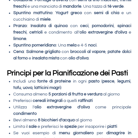
freschi
e una manciata di
mandorle
. Una tazza di
tè verde
.
Spuntino mattutino
:
Yogurt greco
con
semi di chia
e un
cucchiaino di
miele
.
Pranzo
:
Insalata di quinoa
con
ceci
,
pomodorini
,
spinaci
freschi
,
cetrioli
e condimento all’
olio extravergine d’oliva
e
limone
.
Spuntino pomeridiano
: Una
mela
e 4-5
noci
.
Cena
:
Salmone grigliato
con
broccoli al vapore
,
patate dolci
al forno
e
insalata mista
con
olio d’oliva
.
Principi per la Pianificazione dei Pasti
Includi una
fonte di proteine
in ogni
pasto
(
pesce
,
legumi
,
tofu
,
uova
,
latticini magri
)
Consuma almeno
5 porzioni di frutta e verdura
al giorno
Preferisci
cereali integrali
a quelli
raffinati
Utilizza l’
olio extravergine d’oliva
come principale
condimento
Bevi almeno
8 bicchieri d’acqua
al giorno
Limita il
sale
e preferisci le
spezie
per insaporire i
piatti
Se vuoi esempio di
menu giornaliero
per
dimagrire in