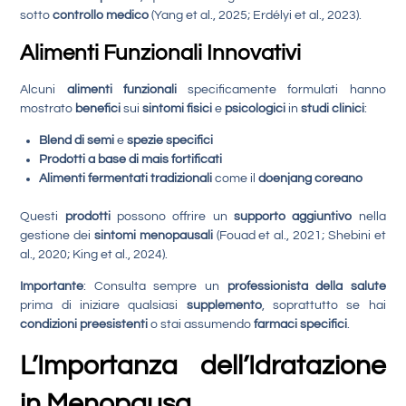
sotto
controllo medico
(Yang et al., 2025; Erdélyi et al., 2023).
Alimenti Funzionali Innovativi
Alcuni
alimenti funzionali
specificamente formulati hanno
mostrato
benefici
sui
sintomi fisici
e
psicologici
in
studi clinici
:
Blend di semi
e
spezie specifici
Prodotti a base di mais fortificati
Alimenti fermentati tradizionali
come il
doenjang coreano
Questi
prodotti
possono offrire un
supporto aggiuntivo
nella
gestione dei
sintomi menopausali
(Fouad et al., 2021; Shebini et
al., 2020; King et al., 2024).
Importante
: Consulta sempre un
professionista della salute
prima di iniziare qualsiasi
supplemento
, soprattutto se hai
condizioni preesistenti
o stai assumendo
farmaci specifici
.
L’Importanza dell’Idratazione
in Menopausa