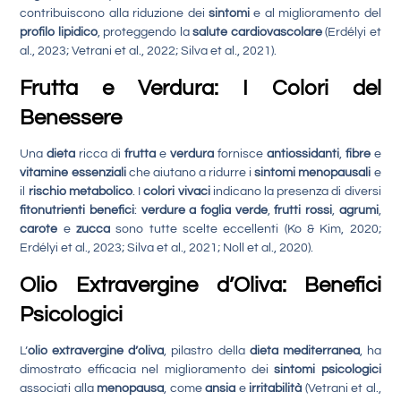
contribuiscono alla riduzione dei
sintomi
e al miglioramento del
profilo lipidico
, proteggendo la
salute cardiovascolare
(Erdélyi et
al., 2023; Vetrani et al., 2022; Silva et al., 2021).
Frutta e Verdura: I Colori del
Benesser
e
Una
dieta
ricca di
frutta
e
verdura
fornisce
antiossidanti
,
fibre
e
vitamine essenziali
che aiutano a ridurre i
sintomi menopausali
e
il
rischio metabolico
. I
colori vivaci
indicano la presenza di diversi
fitonutrienti benefici
:
verdure a foglia verde
,
frutti rossi
,
agrumi
,
carote
e
zucca
sono tutte scelte eccellenti (Ko & Kim, 2020;
Erdélyi et al., 2023; Silva et al., 2021; Noll et al., 2020).
Olio Extravergine d’Oliva: Benefici
Psicologici
L’
olio extravergine d’oliva
, pilastro della
dieta mediterranea
, ha
dimostrato efficacia nel miglioramento dei
sintomi psicologici
associati alla
menopausa
, come
ansia
e
irritabilità
(Vetrani et al.,