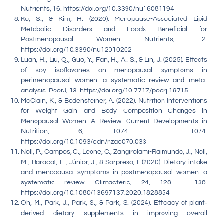
Nutrients, 16. https://doi.org/10.3390/nu16081194
Ko, S., & Kim, H. (2020). Menopause-Associated Lipid
Metabolic Disorders and Foods Beneficial for
Postmenopausal Women. Nutrients, 12.
https://doi.org/10.3390/nu12010202
Luan, H., Liu, Q., Guo, Y., Fan, H., A., S., & Lin, J. (2025). Effects
of soy isoflavones on menopausal symptoms in
perimenopausal women: a systematic review and meta-
analysis. PeerJ, 13. https://doi.org/10.7717/peerj.19715
McClain, K., & Bodensteiner, A. (2022). Nutrition Interventions
for Weight Gain and Body Composition Changes in
Menopausal Women: A Review. Current Developments in
Nutrition, 6, 1074 – 1074.
https://doi.org/10.1093/cdn/nzac070.033
Noll, P., Campos, C., Leone, C., Zangirolami-Raimundo, J., Noll,
M., Baracat, E., Júnior, J., & Sorpreso, I. (2020). Dietary intake
and menopausal symptoms in postmenopausal women: a
systematic review. Climacteric, 24, 128 – 138.
https://doi.org/10.1080/13697137.2020.1828854
Oh, M., Park, J., Park, S., & Park, S. (2024). Efficacy of plant‐
derived dietary supplements in improving overall